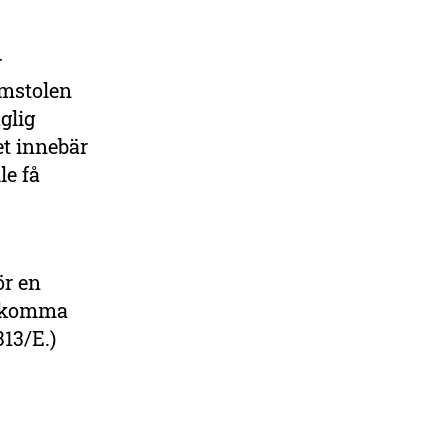
r
omstolen
glig
et innebär
le få
ör en
e komma
313/E.)