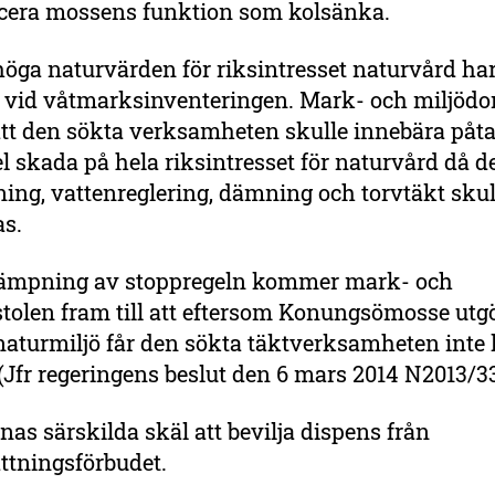
cera mossens funktion som kolsänka.
öga naturvärden för riksintresset naturvård ha
s vid våtmarksinventeringen. Mark- och miljöd
tt den sökta verksamheten skulle innebära påta
el skada på hela riksintresset för naturvård då d
ning, vattenreglering, dämning och torvtäkt skul
s.
llämpning av stoppregeln kommer mark- och
tolen fram till att eftersom Konungsömosse utg
 naturmiljö får den sökta täktverksamheten int
. (Jfr regeringens beslut den 6 mars 2014 N2013/3
knas särskilda skäl att bevilja dispens från
tningsförbudet.