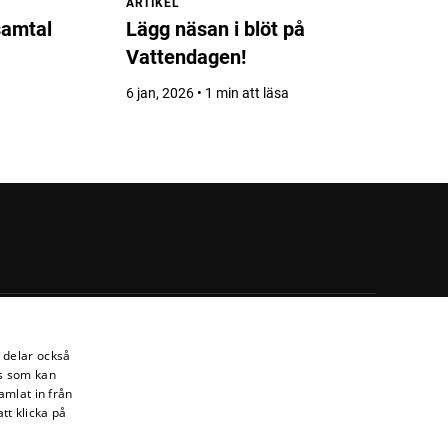
ARTIKEL
samtal
Lägg näsan i blöt på
Vattendagen!
6 jan, 2026 • 1 min att läsa
i delar också
s som kan
amlat in från
tt klicka på