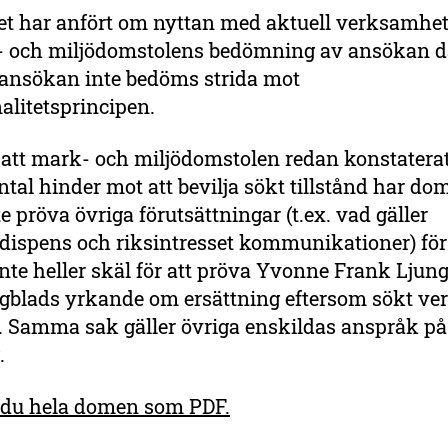
et har anfört om nyttan med aktuell verksamhet
- och miljödomstolens bedömning av ansökan då
 ansökan inte bedöms strida mot
alitetsprincipen.
att mark- och miljödomstolen redan konstaterat
antal hinder mot att bevilja sökt tillstånd har do
nte pröva övriga förutsättningar (t.ex. vad gäller
ispens och riksintresset kommunikationer) för 
inte heller skäl för att pröva Yvonne Frank Ljun
ngblads yrkande om ersättning eftersom sökt v
ts. Samma sak gäller övriga enskildas anspråk på
.
r du hela domen som PDF.