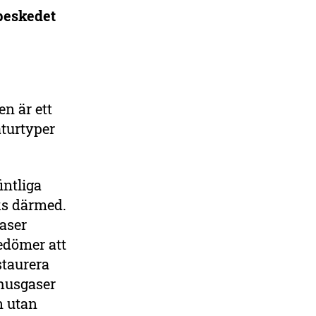
beskedet
DELA
n är ett
turtyper
ntliga
ks därmed.
aser
edömer att
staurera
husgaser
n utan