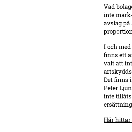
Vad bolag
inte mark
avslag på
proportion
I och med 
finns ett 
valt att i
artskyddsd
Det finns 
Peter Lju
inte tillå
ersättning
Här hitta