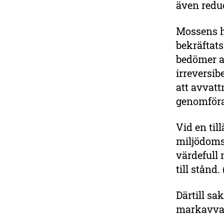
även redu
Mossens h
bekräftat
bedömer a
irreversib
att avvatt
genomföra
Vid en ti
miljödoms
värdefull
till stånd
Därtill sa
markavvat