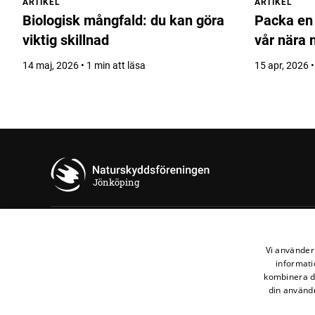
ARTIKEL
ARTIKEL
Biologisk mångfald: du kan göra
Packa en
viktig skillnad
vår nära 
14 maj, 2026 • 1 min att läsa
15 apr, 2026 •
Jönköping
Kontakta oss
Vi använder 
informati
Naturskyddsföreningen i Jönköping
kombinera de
din användn
Mejla oss