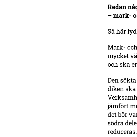
Redan någ
Bli medlem i
– mark- o
Sveriges största
miljöorganisation
Så här ly
Var med i kampen för en
friskare natur och starkare
Mark- och
miljöpolitik. Du får den
mycket vä
prisbelönta tidningen
och ska e
Sveriges Natur fem gånger
om året.
Den sökta
Bli medlem i dag
diken ska
Verksamhe
jämfört m
det bör va
södra del
reduceras