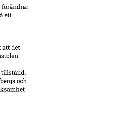
 förändrar
 ett
 att det
mstolen
tillstånd.
gbergs och
erksamhet