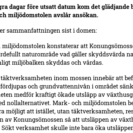
ra dagar före utsatt datum kom det glädjande 
ch miljödomstolen avslår ansökan.
der sammanfattningen sist i domen:
 miljödomstolen konstaterar att Konungsömosse
rdefullt naturområde vad gäller skyddsvärda na
nligt miljöbalken skyddas och vårdas.
 täktverksamheten inom mossen innebär att befi
 fördjupas och grundvattennivån i området sän
ten medför kraftigt ökade utsläpp av växthusg
ed nollalternativet. Mark- och miljödomstolen b
ra möjligt att istället, utan täktverksamheten, re
en av Konungsömossen så att utsläppen av växt
. Sökt verksamhet skulle inte bara öka utsläppe